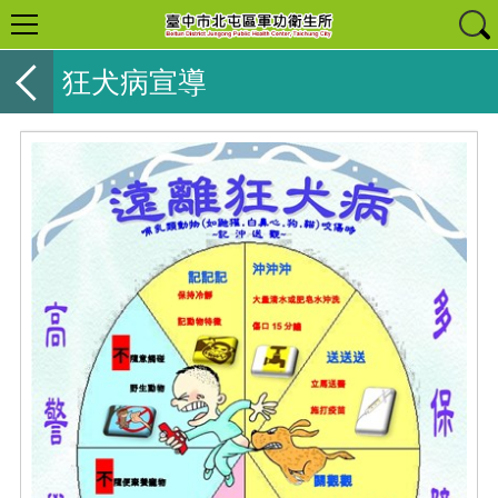
狂犬病宣導